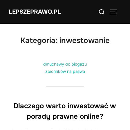
Skip
Search
LEPSZEPRAWO.PL
to
TOGGLE
for:
content
Kategoria:
inwestowanie
dmuchawy do biogazu
zbiorników na paliwa
Dlaczego warto inwestować w
porady prawne online?