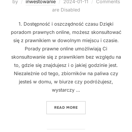
Posted
by
inwestowanie
2024-01-11
Comments
on
are Disabled
1. Dostępność i oszczędność czasu Dzięki
poradom prawnych online, możesz skonsultować
się z prawnikiem w dowolnym miejscu i czasie.
Porady prawne online umożliwiają Ci
skonsultowanie się z prawnikiem bez względu na
to, gdzie się znajdujesz i o jakiej godzinie jest.
Niezależnie od tego, zbiorników na paliwa czy
jesteś w domu, w biurze czy podróżujesz,
wystarczy …
"DLACZEGO WARTO INWES
READ MORE